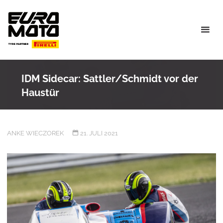
Skip
to
content
IDM Sidecar: Sattler/Schmidt vor der
Haustür
ANKE WIECZOREK
21. JULI 2021