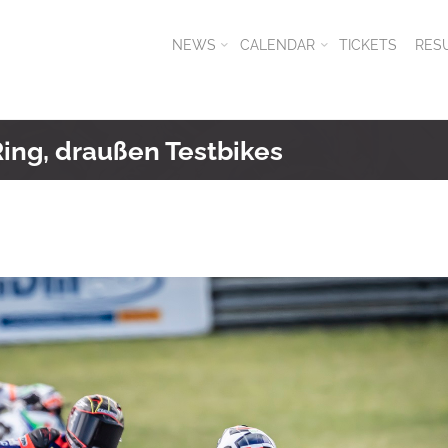
NEWS
CALENDAR
TICKETS
RES
Ring, draußen Testbikes