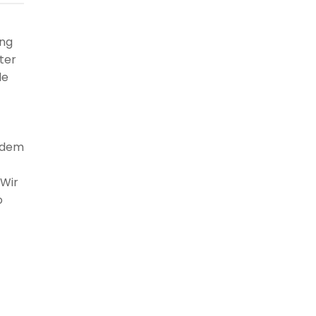
ing
iter
le
s dem
„Wir
o