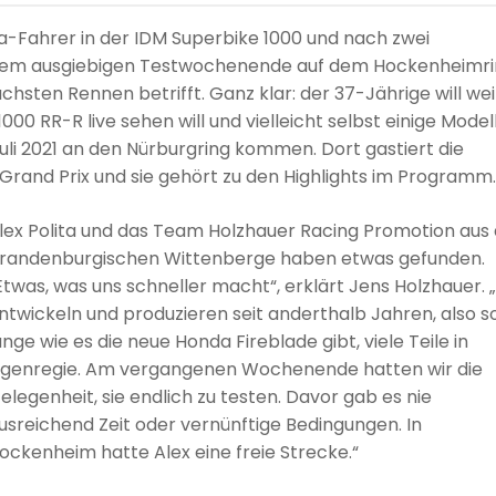
nda-Fahrer in der IDM Superbike 1000 und nach zwei
nem ausgiebigen Testwochenende auf dem Hockenheimr
nächsten Rennen betrifft. Ganz klar: der 37-Jährige will we
00 RR-R live sehen will und vielleicht selbst einige Model
Juli 2021 an den Nürburgring kommen. Dort gastiert die
rand Prix und sie gehört zu den Highlights im Programm.
lex Polita und das Team Holzhauer Racing Promotion au
randenburgischen Wittenberge haben etwas gefunden.
Etwas, was uns schneller macht“, erklärt Jens Holzhauer. 
ntwickeln und produzieren seit anderthalb Jahren, also s
ange wie es die neue Honda Fireblade gibt, viele Teile in
igenregie. Am vergangenen Wochenende hatten wir die
elegenheit, sie endlich zu testen. Davor gab es nie
usreichend Zeit oder vernünftige Bedingungen. In
ockenheim hatte Alex eine freie Strecke.“