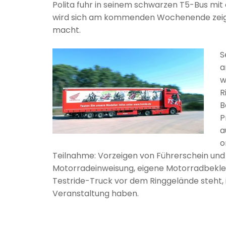
Polita fuhr in seinem schwarzen T5-Bus mi
wird sich am kommenden Wochenende zeigen
macht.
S
a
w
R
B
P
a
o
Teilnahme: Vorzeigen von Führerschein und 
Motorradeinweisung, eigene Motorradbekleid
Testride-Truck vor dem Ringgelände steht, ist
Veranstaltung haben.