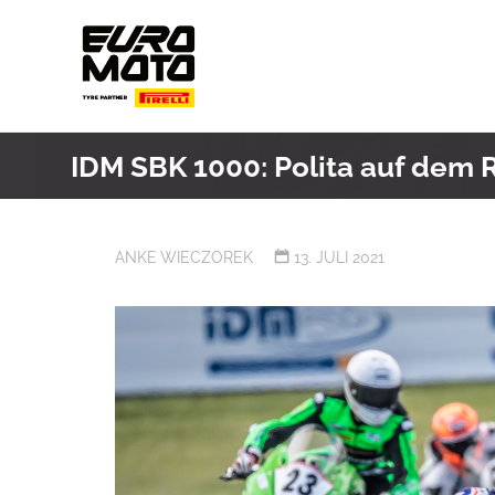
Skip
to
content
IDM SBK 1000: Polita auf dem 
ANKE WIECZOREK
13. JULI 2021