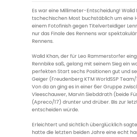
Es war eine Millimeter-Entscheidung! Wal
tschechischen Most buchstäblich um eine H
einem Fotofinish gegen Titelverteidiger L
nur das Finale des Rennens war spektakulär
Rennens.
Walid Khan, der für Leo Rammerstorfer eing
Rennbike saß, gelang mit seinem Sieg ein
perfekten Start sechs Positionen gut und se
Geiger (Freudenberg KTM WorldSSP Team/18),
Von da an ging es in einer 6er Gruppe zwis
Vleeschauwer, Marvin Siebddrath (beide Fü
(Apreco/17) drunter und drüber. Bis zur letz
entscheiden würde.
Erleichtert und sichtlich überglücklich sag
hatte die letzten beiden Jahre eine echt har