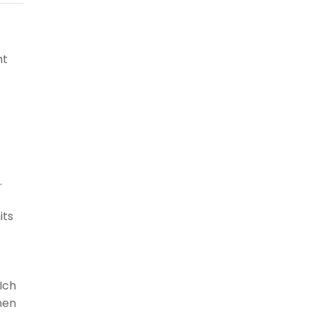
ht
.
its
Ich
nen