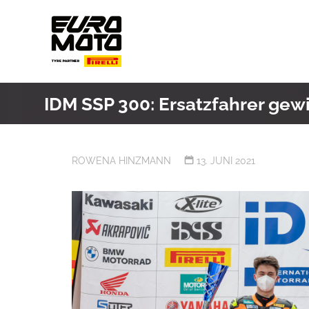
Skip
to
content
IDM SSP 300: Ersatzfahrer gewi
ROWENA HINZMANN
13. JUNI 2021