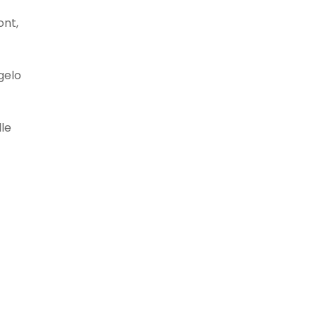
ont,
gelo
lle