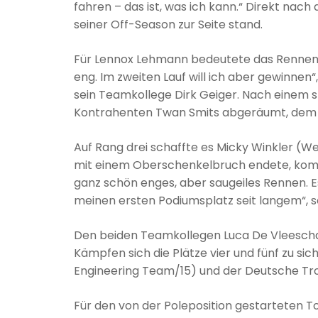
fahren – das ist, was ich kann.“ Direkt nach
seiner Off-Season zur Seite stand.
Für Lennox Lehmann bedeutete das Rennen pu
eng. Im zweiten Lauf will ich aber gewinnen“
sein Teamkollege Dirk Geiger. Nach einem 
Kontrahenten Twan Smits abgeräumt, dem 
Auf Rang drei schaffte es Micky Winkler (W
mit einem Oberschenkelbruch endete, kommt
ganz schön enges, aber saugeiles Rennen. E
meinen ersten Podiumsplatz seit langem“, so
Den beiden Teamkollegen Luca De Vleeschau
Kämpfen sich die Plätze vier und fünf zu s
Engineering Team/15) und der Deutsche Troy
Für den von der Poleposition gestarteten T