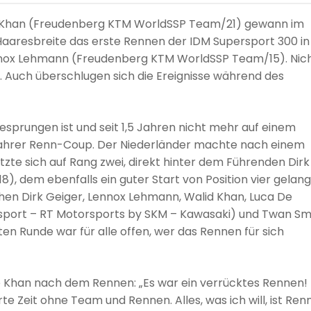
id Khan (Freudenberg KTM WorldSSP Team/21) gewann im
aaresbreite das erste Rennen der IDM Supersport 300 in
ennox Lehmann (Freudenberg KTM WorldSSP Team/15). Nic
. Auch überschlugen sich die Ereignisse während des
esprungen ist und seit 1,5 Jahren nicht mehr auf einem
 wahrer Renn-Coup. Der Niederländer machte nach einem
tzte sich auf Rang zwei, direkt hinter dem Führenden Dirk
 dem ebenfalls ein guter Start von Position vier gelang
chen Dirk Geiger, Lennox Lehmann, Walid Khan, Luca De
sport – RT Motorsports by SKM – Kawasaki) und Twan Sm
ten Runde war für alle offen, wer das Rennen für sich
te Khan nach dem Rennen: „Es war ein verrücktes Rennen! 
te Zeit ohne Team und Rennen. Alles, was ich will, ist Ren