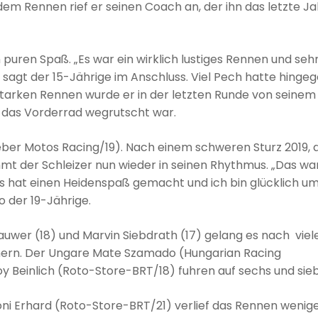
 dem Rennen rief er seinen Coach an, der ihn das letzte Ja
ren Spaß. „Es war ein wirklich lustiges Rennen und seh
, sagt der 15-Jährige im Anschluss. Viel Pech hatte hinge
starken Rennen wurde er in der letzten Runde von seinem
das Vorderrad wegrutscht war.
eber Motos Racing/19). Nach einem schweren Sturz 2019, 
 der Schleizer nun wieder in seinen Rhythmus. „Das war
s hat einen Heidenspaß gemacht und ich bin glücklich u
 der 19-Jährige.
wer (18) und Marvin Siebdrath (17) gelang es nach viel
ichern. Der Ungare Mate Szamado (Hungarian Racing
 Beinlich (Roto-Store-BRT/18) fuhren auf sechs und sie
oni Erhard (Roto-Store-BRT/21) verlief das Rennen wenig