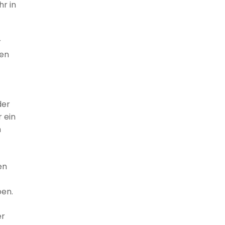
hr in
r
gen
der
 ein
m
en
ben.
er