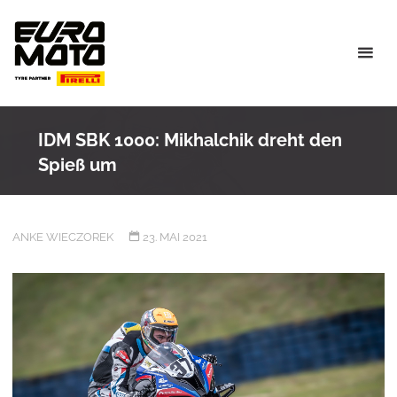
Skip
to
content
IDM SBK 1000: Mikhalchik dreht den
Spieß um
ANKE WIECZOREK
23. MAI 2021