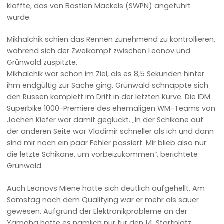
klaffte, das von Bastien Mackels (SWPN) angeführt
wurde.
Mikhalchik schien das Rennen zunehmend zu kontrollieren,
während sich der Zweikampf zwischen Leonov und
Grünwald zuspitzte.
Mikhalchik war schon im Ziel, als es 8,5 Sekunden hinter
ihm endgültig zur Sache ging. Grünwald schnappte sich
den Russen komplett im Drift in der letzten Kurve. Die IDM
Superbike 1000-Premiere des ehemaligen WM-Teams von
Jochen Kiefer war damit geglückt. „In der Schikane auf
der anderen Seite war Vladimir schneller als ich und dann
sind mir noch ein paar Fehler passiert. Mir blieb also nur
die letzte Schikane, um vorbeizukommen“, berichtete
Grünwald.
Auch Leonovs Miene hatte sich deutlich aufgehellt. Am
Samstag nach dem Qualifying war er mehr als sauer
gewesen. Aufgrund der Elektronikprobleme an der
Yamaha hatte es nämlich nur für den 14. Startplatz