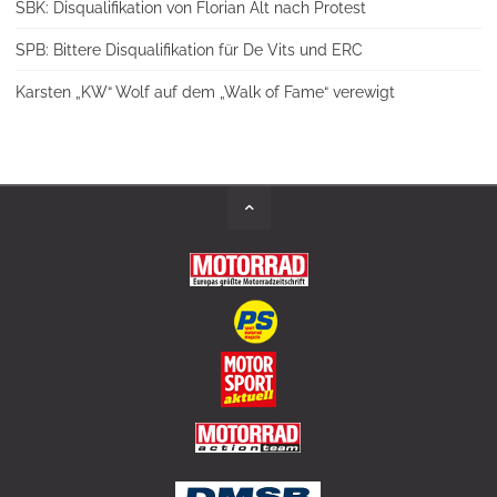
SBK: Disqualifikation von Florian Alt nach Protest
SPB: Bittere Disqualifikation für De Vits und ERC
Karsten „KW“ Wolf auf dem „Walk of Fame“ verewigt
Back
to
Top