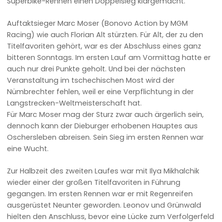
Superbike-Rennen einen Doppelsieg klargemacht.
Auftaktsieger Marc Moser (Bonovo Action by MGM
Racing) wie auch Florian Alt stürzten. Für Alt, der zu den
Titelfavoriten gehört, war es der Abschluss eines ganz
bitteren Sonntags. Im ersten Lauf am Vormittag hatte er
auch nur drei Punkte geholt. Und bei der nächsten
Veranstaltung im tschechischen Most wird der
Nümbrechter fehlen, weil er eine Verpflichtung in der
Langstrecken-Weltmeisterschaft hat.
Für Marc Moser mag der Sturz zwar auch ärgerlich sein,
dennoch kann der Dieburger erhobenen Hauptes aus
Oschersleben abreisen. Sein Sieg im ersten Rennen war
eine Wucht.
Zur Halbzeit des zweiten Laufes war mit Ilya Mikhalchik
wieder einer der großen Titelfavoriten in Führung
gegangen. Im ersten Rennen war er mit Regenreifen
ausgerüstet Neunter geworden. Leonov und Grünwald
hielten den Anschluss, bevor eine Lücke zum Verfolgerfeld