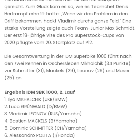
gereicht. Zum Glück kam es so, wie es Teamchef Denis
Hertrampf erhofft hatte: „Wenn wir das Problem in den
Griff bekommen, hackt Vladimir durchs ganze Feld.“ Eine
starke Vorstellung zeigte auch Team-Junior Max Schmidt.
Der erst 18-jährige Vize des Pro Superstock-Cups von
2020 pflügte vom 20. Startplatz auf P12.
Die Gesamtwertung in der IDM Superbike 1000 führt nach
den zwei Rennen in Oschersleben Mikhalchik (34 Punkte)
vor Schmitter (31), Mackels (29), Leonov (26) und Moser
(25) an.
Ergebnis IDM SBK 1000, 2. Lauf
1. Ilya MIKHALCHIK (UKR/BMW)
2. Luca GRÜNWALD (D/BMW)
3. Vladimir LEONOV (RUS/Yamaha)
4. Bastien MACKELS (B/Yamaha)
5. Dominic SCHMITTER (CH/Yamaha)
6. Alessandro POLITA (I/Honda)