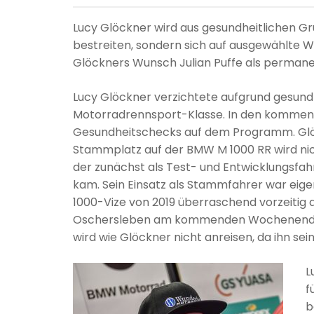
Lucy Glöckner wird aus gesundheitlichen G
bestreiten, sondern sich auf ausgewählte
Glöckners Wunsch Julian Puffe als permane
Lucy Glöckner verzichtete aufgrund gesundh
Motorradrennsport-Klasse. In den kommend
Gesundheitschecks auf dem Programm. Glöck
Stammplatz auf der BMW M 1000 RR wird nich
der zunächst als Test- und Entwicklungsfa
kam. Sein Einsatz als Stammfahrer war eige
1000-Vize von 2019 überraschend vorzeitig 
Oschersleben am kommenden Wochenende so
wird wie Glöckner nicht anreisen, da ihn se
L
f
b