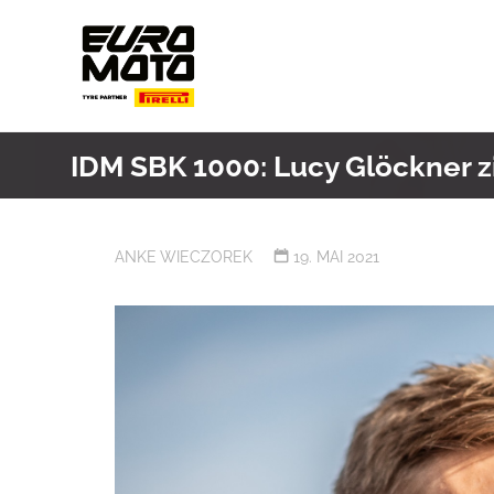
Skip
to
content
IDM SBK 1000: Lucy Glöckner 
ANKE WIECZOREK
19. MAI 2021