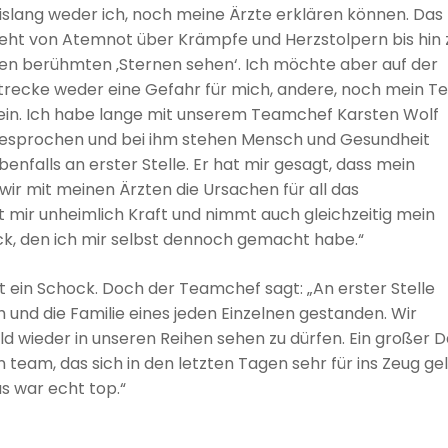
islang weder ich, noch meine Ärzte erklären können. Das
eht von Atemnot über Krämpfe und Herzstolpern bis hin 
en berühmten ‚Sternen sehen‘. Ich möchte aber auf der
trecke weder eine Gefahr für mich, andere, noch mein 
ein. Ich habe lange mit unserem Teamchef Karsten Wolf
esprochen und bei ihm stehen Mensch und Gesundheit
benfalls an erster Stelle. Er hat mir gesagt, dass mein
ir mit meinen Ärzten die Ursachen für all das
 mir unheimlich Kraft und nimmt auch gleichzeitig mein
k, den ich mir selbst dennoch gemacht habe.“
t ein Schock. Doch der Teamchef sagt: „An erster Stelle
nd die Familie eines jeden Einzelnen gestanden. Wir
ld wieder in unseren Reihen sehen zu dürfen. Ein großer 
 team, das sich in den letzten Tagen sehr für ins Zeug ge
as war echt top.“