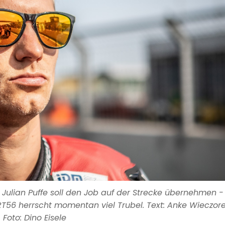
ulian Puffe soll den Job auf der Strecke übernehmen - 
T56 herrscht momentan viel Trubel. Text: Anke Wieczore
Foto: Dino Eisele