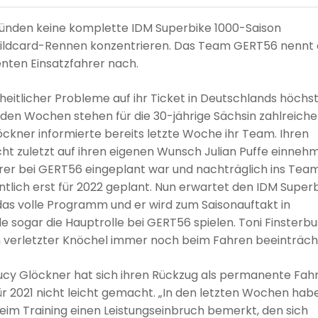
ründen keine komplette IDM Superbike 1000-Saison
 Wildcard-Rennen konzentrieren. Das Team GERT56 nennt 
nten Einsatzfahrer nach.
eitlicher Probleme auf ihr Ticket in Deutschlands höchs
en Wochen stehen für die 30-jährige Sächsin zahlreiche
ner informierte bereits letzte Woche ihr Team. Ihren
t zuletzt auf ihren eigenen Wunsch Julian Puffe einneh
hrer bei GERT56 eingeplant war und nachträglich ins Tea
ntlich erst für 2022 geplant. Nun erwartet den IDM Super
das volle Programm und er wird zum Saisonauftakt in
gar die Hauptrolle bei GERT56 spielen. Toni Finsterb
in verletzter Knöchel immer noch beim Fahren beeinträcht
ucy Glöckner hat sich ihren Rückzug als permanente Fahr
ür 2021 nicht leicht gemacht. „In den letzten Wochen habe
eim Training einen Leistungseinbruch bemerkt, den sich