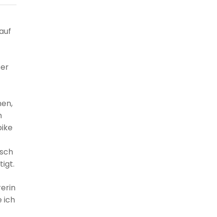
auf
ter
men,
m
bike
usch
igt.
erin
 ich