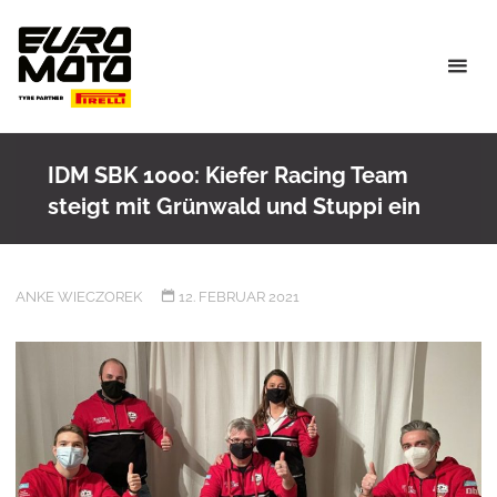
Skip
to
content
IDM SBK 1000: Kiefer Racing Team
steigt mit Grünwald und Stuppi ein
ANKE WIECZOREK
12. FEBRUAR 2021