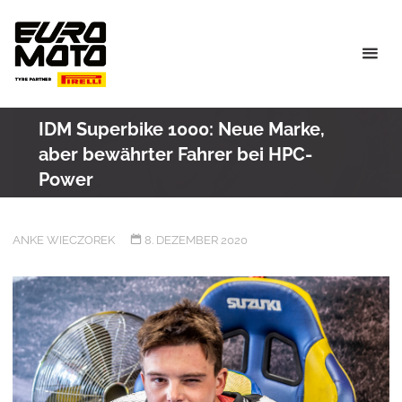
Skip
to
content
IDM Superbike 1000: Neue Marke,
aber bewährter Fahrer bei HPC-
Power
ANKE WIECZOREK
8. DEZEMBER 2020