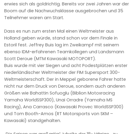
erwies sich als goldrichtig. Bereits vor zwei Jahren war der
Boom auf die Nachwuchsklasse ausgebrochen und 35
Teilnehmer waren am Start.
Dass es nun zum ersten Mal einen Weltmeister aus
Holland geben würde, stand schon vor dem Finale in
Estoril fest. Jeffrey Buis lag im Zweikampf mit seinem
ebenso IDM-erfahrenen Teamkollegen und Landsmann
Scott Deroue (MTM Kawasaki MOTOPORT).
Buis wurde mit vier Siegen und acht Podestplätzen erster
niederländischer Weltmeister der FIM Supersport 300-
Weltmeisterschaft. Der in Meppel geborene Fahrer hatte
nicht nur dem Druck von Deroue, sondern auch anderen
Größen wie Bahattin Sofuoglu (Biblion Motoxracing
Yamaha WorldSSP300), Unai Orradre (Yamaha MS
Racing), Ana Carrasco (Kawasaki Provec WorldSSP300)
und Tom Booth-Amos (RT Motorsports von SKM –
Kawasaki) standgehalten.
„Die Saison war großartig“, jubelte der 18-Jährige, „zu