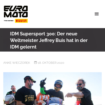
Skip
to
content
IDM Supersport 300: Der neue
Weltmeister Jeffrey Buis hat in der
IDM gelernt
ANKE WIECZOREK
18. OKTOBER 2020