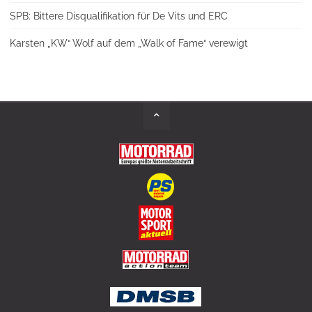
SPB: Bittere Disqualifikation für De Vits und ERC
Karsten „KW“ Wolf auf dem „Walk of Fame“ verewigt
Back
to
Top