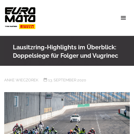
Skip
to
content
Lausitzring-Highlights im Überblick:
Doppelsiege für Folger und Vugrinec
ANKE WIECZOREK
13. SEPTEMBER 2020