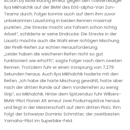
Action by MGM Racing erneut gegen den Titelverteidiger
Ilya Mikhalchik auf der BMW des EGS-alpha-Van Zon-
Teams durch. Folger konnte auch auf dem ihm zuvor
unbekannten Lausitzring in beiden Rennen maximal
punkten. „Die Strecke macht uns Fahrern schon richtig
Arbeit“, schilderte er seine Eindrücke. Die Strecke in der
Lausitz machte auch die Wahl einer richtigen Mischung
der Pirelli-Reifen zur echten Herausforderung.
„Leider haben die weicheren Reifen nicht so gut
funktioniert wie erhofft“, sagte Folger nach dem zweiten
Rennen. Trotzdem fuhr er einen Vorsprung von 7,279
Sekunden heraus. Auch Ilya Mikhalchik haderte mit den
Reifen. „Ich habe die harte Mischung gewählt, hatte aber
nach der dritten Runde auf dem Vorderreifen zu wenig
Grip“, so Mikhalchik. Hinter dem Spitzenduo fuhr Wilbers-
BMW-Pilot Florian Alt erneut zwei Podiumsplätze heraus
und liegt in der Meisterschaft auf dem dritten Platz. Ihm
folgt der Schweizer Dominic Schmitter, der zweitbesten
Yamaha-Pilot im Superbike-Feld.