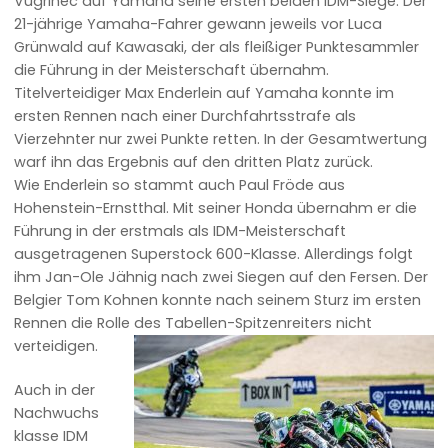
Vugrinec auf Yamaha seine ersten beiden IDM-Siege. Der
21-jährige Yamaha-Fahrer gewann jeweils vor Luca
Grünwald auf Kawasaki, der als fleißiger Punktesammler
die Führung in der Meisterschaft übernahm.
Titelverteidiger Max Enderlein auf Yamaha konnte im
ersten Rennen nach einer Durchfahrtsstrafe als
Vierzehnter nur zwei Punkte retten. In der Gesamtwertung
warf ihn das Ergebnis auf den dritten Platz zurück.
Wie Enderlein so stammt auch Paul Fröde aus
Hohenstein-Ernstthal. Mit seiner Honda übernahm er die
Führung in der erstmals als IDM-Meisterschaft
ausgetragenen Superstock 600-Klasse. Allerdings folgt
ihm Jan-Ole Jähnig nach zwei Siegen auf den Fersen. Der
Belgier Tom Kohnen konnte nach seinem Sturz im ersten
Rennen die Rolle des Tabellen-Spitzenreiters nicht
verteidigen.
Auch in der
Nachwuchs
klasse IDM