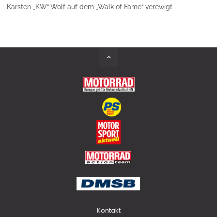
Karsten „KW“ Wolf auf dem „Walk of Fame“ verewigt
Back
to
Top
Kontakt