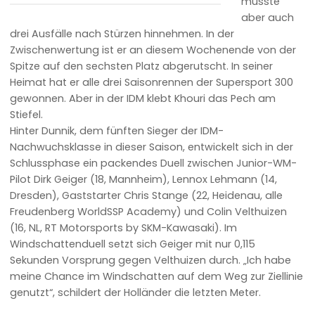
musste
aber auch
drei Ausfälle nach Stürzen hinnehmen. In der
Zwischenwertung ist er an diesem Wochenende von der
Spitze auf den sechsten Platz abgerutscht. In seiner
Heimat hat er alle drei Saisonrennen der Supersport 300
gewonnen. Aber in der IDM klebt Khouri das Pech am
Stiefel.
Hinter Dunnik, dem fünften Sieger der IDM-
Nachwuchsklasse in dieser Saison, entwickelt sich in der
Schlussphase ein packendes Duell zwischen Junior-WM-
Pilot Dirk Geiger (18, Mannheim), Lennox Lehmann (14,
Dresden), Gaststarter Chris Stange (22, Heidenau, alle
Freudenberg WorldSSP Academy) und Colin Velthuizen
(16, NL, RT Motorsports by SKM-Kawasaki). Im
Windschattenduell setzt sich Geiger mit nur 0,115
Sekunden Vorsprung gegen Velthuizen durch. „Ich habe
meine Chance im Windschatten auf dem Weg zur Ziellinie
genutzt“, schildert der Holländer die letzten Meter.