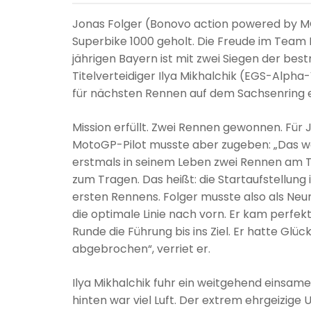
Jonas Folger (Bonovo action powered by MG
Superbike 1000 geholt. Die Freude im Tea
jährigen Bayern ist mit zwei Siegen der bes
Titelverteidiger Ilya Mikhalchik (EGS-Alpha
für nächsten Rennen auf dem Sachsenring e
Mission erfüllt. Zwei Rennen gewonnen. Für
MotoGP-Pilot musste aber zugeben: „Das war 
erstmals in seinem Leben zwei Rennen am 
zum Tragen. Das heißt: die Startaufstellung
ersten Rennens. Folger musste also als Neun
die optimale Linie nach vorn. Er kam perfe
Runde die Führung bis ins Ziel. Er hatte Glüc
abgebrochen“, verriet er.
Ilya Mikhalchik fuhr ein weitgehend einsame
hinten war viel Luft. Der extrem ehrgeizige