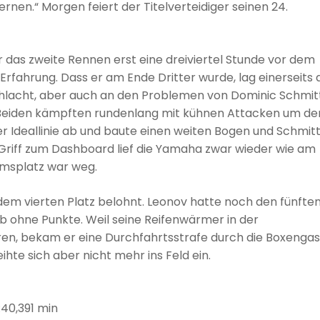
ernen.“ Morgen feiert der Titelverteidiger seinen 24.
ür das zweite Rennen erst eine dreiviertel Stunde vor dem
fahrung. Dass er am Ende Dritter wurde, lag einerseits 
hlacht, aber auch an den Problemen von Dominic Schmit
Beiden kämpften rundenlang mit kühnen Attacken um de
r Ideallinie ab und baute einen weiten Bogen und Schmit
 Griff zum Dashboard lief die Yamaha zwar wieder wie am
umsplatz war weg.
dem vierten Platz belohnt. Leonov hatte noch den fünfte
b ohne Punkte. Weil seine Reifenwärmer in der
waren, bekam er eine Durchfahrtsstrafe durch die Boxengas
ihte sich aber nicht mehr ins Feld ein.
:40,391 min