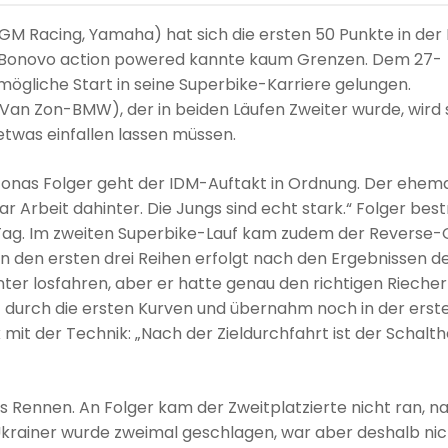
M Racing, Yamaha) hat sich die ersten 50 Punkte in der
m Bonovo action powered kannte kaum Grenzen. Dem 27-
tmögliche Start in seine Superbike-Karriere gelungen.
-Van Zon-BMW), der in beiden Läufen Zweiter wurde, wird 
twas einfallen lassen müssen.
 Jonas Folger geht der IDM-Auftakt in Ordnung. Der ehema
Arbeit dahinter. Die Jungs sind echt stark.“ Folger bestr
Tag. Im zweiten Superbike-Lauf kam zudem der Reverse-
 in den ersten drei Reihen erfolgt nach den Ergebnissen d
ter losfahren, aber er hatte genau den richtigen Riecher
kt durch die ersten Kurven und übernahm noch in der erst
k mit der Technik: „Nach der Zieldurchfahrt ist der Schalt
s Rennen. An Folger kam der Zweitplatzierte nicht ran, n
 Ukrainer wurde zweimal geschlagen, war aber deshalb nic