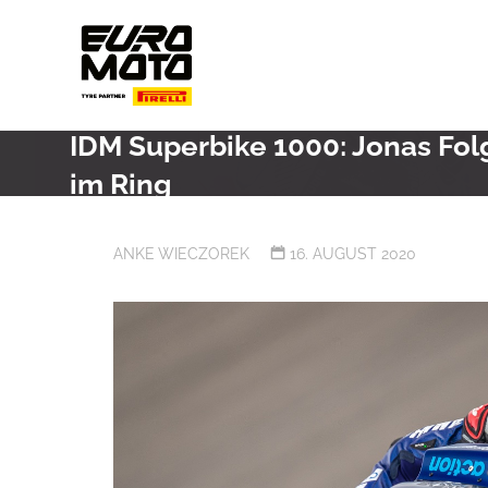
Skip
to
content
IDM Superbike 1000: Jonas Folg
im Ring
ANKE WIECZOREK
16. AUGUST 2020