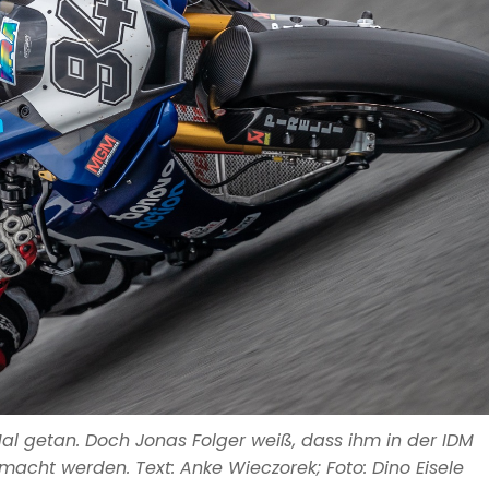
al getan. Doch Jonas Folger weiß, dass ihm in der IDM
acht werden. Text: Anke Wieczorek; Foto: Dino Eisele