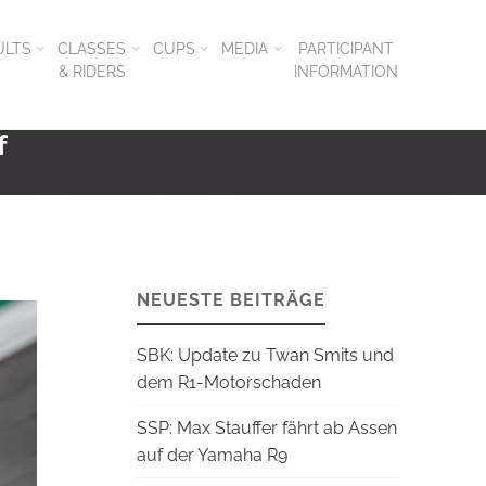
ULTS
CLASSES
CUPS
MEDIA
PARTICIPANT
& RIDERS
INFORMATION
f
NEUESTE BEITRÄGE
SBK: Update zu Twan Smits und
dem R1-Motorschaden
SSP: Max Stauffer fährt ab Assen
auf der Yamaha R9