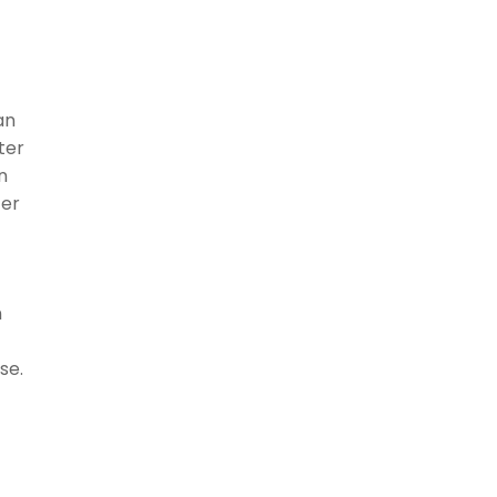
an
ter
n
ter
n
se.