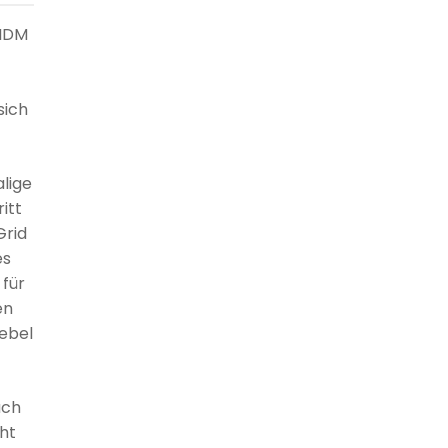
 IDM
sich
lige
itt
Grid
es
 für
en
hebel
ach
ht