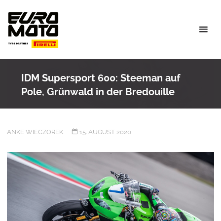
Skip
to
content
IDM Supersport 600: Steeman auf
Pole, Grünwald in der Bredouille
ANKE WIECZOREK
15. AUGUST 2020