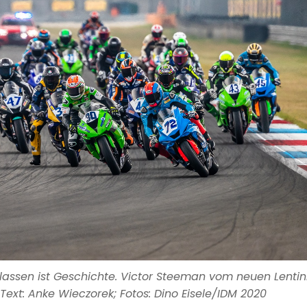
lassen ist Geschichte. Victor Steeman vom neuen Lentin
ext: Anke Wieczorek; Fotos: Dino Eisele/IDM 2020