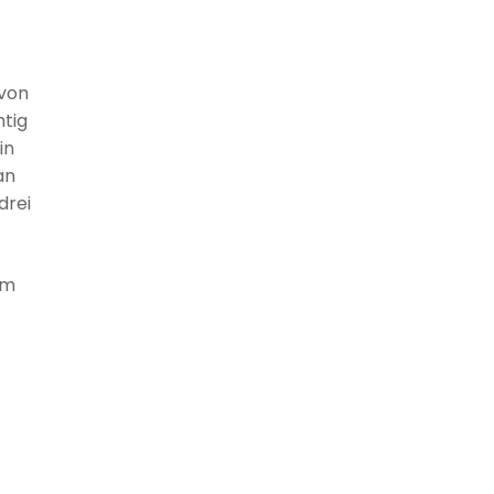
 von
tig
in
an
drei
im