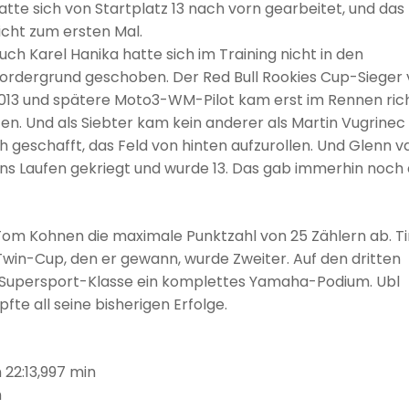
atte sich von Startplatz 13 nach vorn gearbeitet, und das
icht zum ersten Mal.
uch Karel Hanika hatte sich im Training nicht in den
ordergrund geschoben. Der Red Bull Rookies Cup-Sieger
013 und spätere Moto3-WM-Pilot kam erst im Rennen rich
en. Und als Siebter kam kein anderer als Martin Vugrinec 
h geschafft, das Feld von hinten aufzurollen. Und Glenn v
ns Laufen gekriegt und wurde 13. Das gab immerhin noch 
r Tom Kohnen die maximale Punktzahl von 25 Zählern ab. T
 Twin-Cup, den er gewann, wurde Zweiter. Auf den dritten
r Supersport-Klasse ein komplettes Yamaha-Podium. Ubl
te all seine bisherigen Erfolge.
 22:13,997 min
n