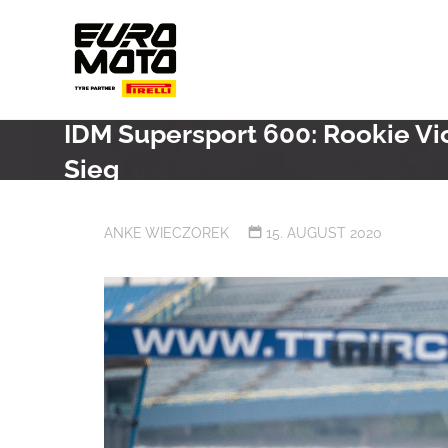
Skip
to
content
IDM Supersport 600: Rookie Vi
Sieg
ANKE WIECZOREK
15. AUGUST 2020