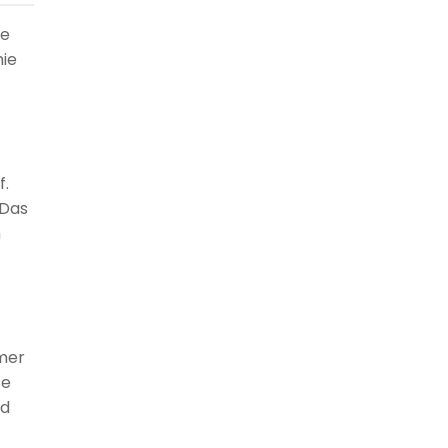
ie
ie
f.
 Das
n
mmer
ze
ld