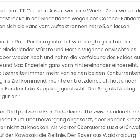
f dem TT Circuit in Assen war eine Wucht. Zwar waren d
adstrecke in der Niederlande wegen der Corona-Pandem
ten sich die Fans vom Auftaktrennen mitreißen lassen.
 der Pole Position gestartet war, sorgte gleich in der
 Niederländer stürzte und Martin Vugrinec erwischte es
 aber wieder hoch und nahm die Verfolgung des Feldes au
 und Max Enderlein ganz vorn hintereinander eingereiht.
r Spitzenreiter immer mehr von seinen beiden Konkurrente
g ins Ziel kommend, meinte er trotzdem: „Ich hätte noch
n Runde ist die Kupplung gerutscht. Der Sieg als Neuling
 gut an.“
er Drittplatzierte Max Enderlein hatte zwischendurch i
ieder zum Überholvorgang angesetzt, aber Sander Kroe
ar nicht zu knacken. Als Vierter überquerte Luca Grünwa
uf der Kawasaki die Ziellinie. Der Bayer aus Waldkraiburg