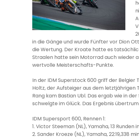
h
n
A
V
2
in die Gänge und wurde Fünfter vor Dion Ott
die Wertung. Der Kroate hatte es tatsächlic
Straalen hatte sein Motorrad auch wieder a
wertvolle Meisterschafts-Punkte.
In der IDM Superstock 600 griff der Belgie
Holtz, der Aufsteiger aus dem letztjährigen
Rang kam Bastian Ubl. Das ergab wie in de
schwelgte im Glück. Das Ergebnis übertrumpf
IDM Supersport 600, Rennen 1:
1. Victor Steeman (NL), Yamaha, 13 Runden in
2. Sander Kroeze (NL), Yamaha, 22:19,338 mi