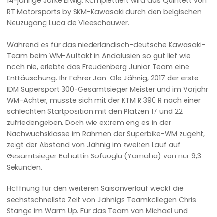
14-jährige Jorke Erwig. Komplettiert wird das Quintett von
RT Motorsports by SKM-Kawasaki durch den belgischen
Neuzugang Luca de Vleeschauwer.
Während es für das niederländisch-deutsche Kawasaki-
Team beim WM-Auftakt in Andalusien so gut lief wie
noch nie, erlebte das Freudenberg Junior Team eine
Enttäuschung. Ihr Fahrer Jan-Ole Jähnig, 2017 der erste
IDM Supersport 300-Gesamtsieger Meister und im Vorjahr
WM-Achter, musste sich mit der KTM R 390 R nach einer
schlechten Startposition mit den Plätzen 17 und 22
zufriedengeben. Doch wie extrem eng es in der
Nachwuchsklasse im Rahmen der Superbike-WM zugeht,
zeigt der Abstand von Jähnig im zweiten Lauf auf
Gesamtsieger Bahattin Sofuoglu (Yamaha) von nur 9,3
Sekunden.
Hoffnung für den weiteren Saisonverlauf weckt die
sechstschnellste Zeit von Jähnigs Teamkollegen Chris
Stange im Warm Up. Für das Team von Michael und