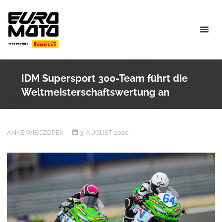
Skip
to
content
IDM Supersport 300-Team führt die
Weltmeisterschaftswertung an
ANKE WIECZOREK
3. AUGUST 2020