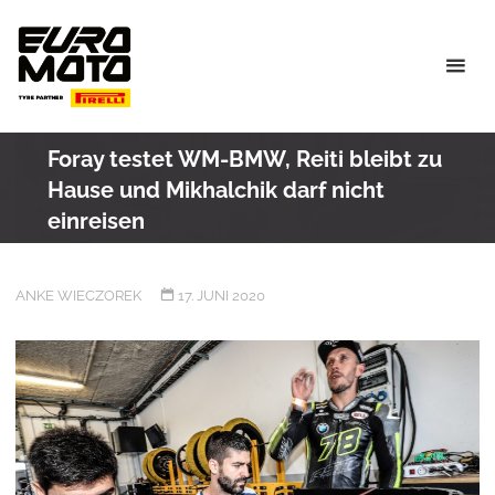
Skip
to
content
Foray testet WM-BMW, Reiti bleibt zu
Hause und Mikhalchik darf nicht
einreisen
ANKE WIECZOREK
17. JUNI 2020