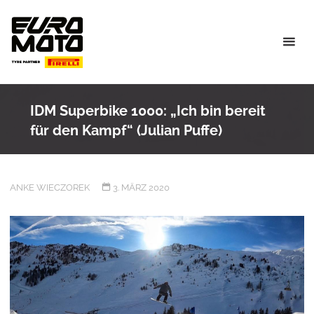
Skip
to
content
IDM Superbike 1000: „Ich bin bereit
für den Kampf“ (Julian Puffe)
ANKE WIECZOREK
3. MÄRZ 2020