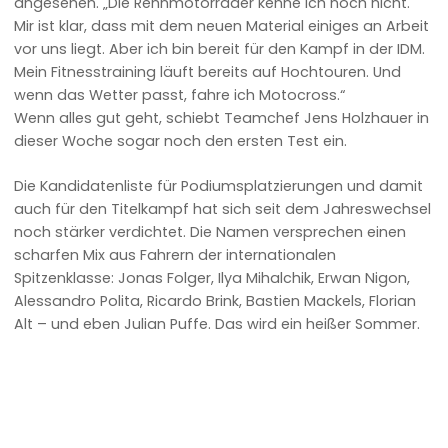
angesehen. „Die Rennmotorräder kenne ich noch nicht.
Mir ist klar, dass mit dem neuen Material einiges an Arbeit
vor uns liegt. Aber ich bin bereit für den Kampf in der IDM.
Mein Fitnesstraining läuft bereits auf Hochtouren. Und
wenn das Wetter passt, fahre ich Motocross.“
Wenn alles gut geht, schiebt Teamchef Jens Holzhauer in
dieser Woche sogar noch den ersten Test ein.
Die Kandidatenliste für Podiumsplatzierungen und damit
auch für den Titelkampf hat sich seit dem Jahreswechsel
noch stärker verdichtet. Die Namen versprechen einen
scharfen Mix aus Fahrern der internationalen
Spitzenklasse: Jonas Folger, Ilya Mihalchik, Erwan Nigon,
Alessandro Polita, Ricardo Brink, Bastien Mackels, Florian
Alt – und eben Julian Puffe. Das wird ein heißer Sommer.