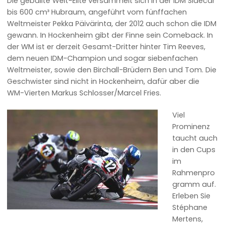
Die geballte Welt-Elite versammelt sich in der IDM Sidecar
bis 600 cm³ Hubraum, angeführt vom fünffachen
Weltmeister Pekka Päivärinta, der 2012 auch schon die IDM
gewann. In Hockenheim gibt der Finne sein Comeback. In
der WM ist er derzeit Gesamt-Dritter hinter Tim Reeves,
dem neuen IDM-Champion und sogar siebenfachen
Weltmeister, sowie den Birchall-Brüdern Ben und Tom. Die
Geschwister sind nicht in Hockenheim, dafür aber die
WM-Vierten Markus Schlosser/Marcel Fries.
Viel
Prominenz
taucht auch
in den Cups
im
Rahmenpro
gramm auf.
Erleben Sie
Stéphane
Mertens,