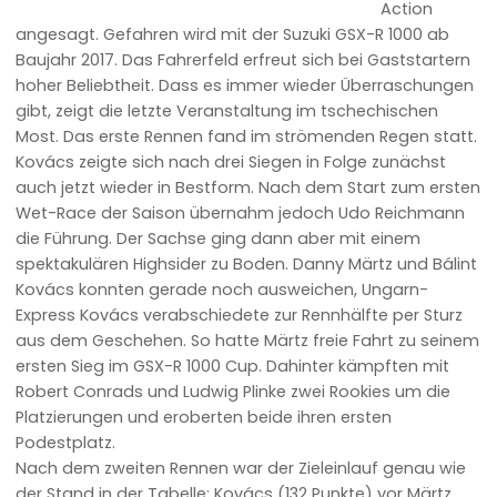
Action
angesagt. Gefahren wird mit der Suzuki GSX-R 1000 ab
Baujahr 2017. Das Fahrerfeld erfreut sich bei Gaststartern
hoher Beliebtheit. Dass es immer wieder Überraschungen
gibt, zeigt die letzte Veranstaltung im tschechischen
Most. Das erste Rennen fand im strömenden Regen statt.
Kovács zeigte sich nach drei Siegen in Folge zunächst
auch jetzt wieder in Bestform. Nach dem Start zum ersten
Wet-Race der Saison übernahm jedoch Udo Reichmann
die Führung. Der Sachse ging dann aber mit einem
spektakulären Highsider zu Boden. Danny Märtz und Bálint
Kovács konnten gerade noch ausweichen, Ungarn-
Express Kovács verabschiedete zur Rennhälfte per Sturz
aus dem Geschehen. So hatte Märtz freie Fahrt zu seinem
ersten Sieg im GSX-R 1000 Cup. Dahinter kämpften mit
Robert Conrads und Ludwig Plinke zwei Rookies um die
Platzierungen und eroberten beide ihren ersten
Podestplatz.
Nach dem zweiten Rennen war der Zieleinlauf genau wie
der Stand in der Tabelle: Kovács (132 Punkte) vor Märtz