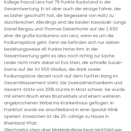
Kollege Pascal Lenz hat 76 Punkte Rückstand in der
Gesamtwertung. Er ist aber auch der einzige Fahrer, der
es bisher geschafft hat, die Siegesserie von Holtz zu
durchbrechen. Allerdings sind die beiden Kawasaki-Jungs
Daniel Bergau und Thomas Deisenhofer auf der Z 650
eher die große Konkurrenz von Lenz, wenn es um die
Podiumsplätze geht. Denn sie befinden sich nur sieben
beziehungsweise elf Punkte hinter ihm. In der
Gesamtwertung geht es also noch richtig zur Sache.
Leider nicht mehr dabei ist Eva Stein, die schnelle Suzuki-
Dame auf der SV 650 Gladius, die dank zweier
Podiumsplätze derzeit noch auf dem fünften Rang im
Gesamtklassement steht. Die Zweiradmechanikerin und
Gesamt-Dritte von 2018 stürzte in Most schwer. Sie wurde
mit einem Bruch eines Brustwirbels und einem weiteren
angebrochenen Wirbel ins Krankenhaus geflogen. In
Frankfurt wurde sie anschließend in einer Spezial-Klinik
operiert. Inzwischen ist die 25-Jährige zu Hause in
Rheinland-Pfalz.
Gleichzeitig stieg aber Markenkollege Kevin Mattfeld wie