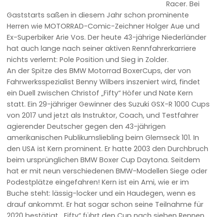
Racer. Bei
Gaststarts saßen in diesem Jahr schon prominente
Herren wie MOTORRAD-Comic-Zeichner Holger Aue und
Ex-Superbiker Arie Vos. Der heute 43-jährige Niederländer
hat auch lange nach seiner aktiven Rennfahrerkarriere
nichts verlernt: Pole Position und Sieg in Zolder.
An der Spitze des BMW Motorrad BoxerCups, der von
Fahrwerksspezialist Benny Wilbers inszeniert wird, findet
ein Duell zwischen Christof „Fifty“ Höfer und Nate Kern
statt. Ein 29-jähriger Gewinner des Suzuki GSX-R 1000 Cups
von 2017 und jetzt als Instruktor, Coach, und Testfahrer
agierender Deutscher gegen den 43-jährigen
amerikanischen Publikumsliebling beim Glemseck 101. In
den USA ist Kern prominent. Er hatte 2003 den Durchbruch
beim ursprünglichen BMW Boxer Cup Daytona. Seitdem
hat er mit neun verschiedenen BMW-Modellen Siege oder
Podestplätze eingefahren! Kern ist ein Ami, wie er im
Buche steht: lässig-locker und ein Haudegen, wenn es
drauf ankommt. Er hat sogar schon seine Teilnahme für
2020 bestätigt. „Fifty“ führt den Cup nach sieben Rennen