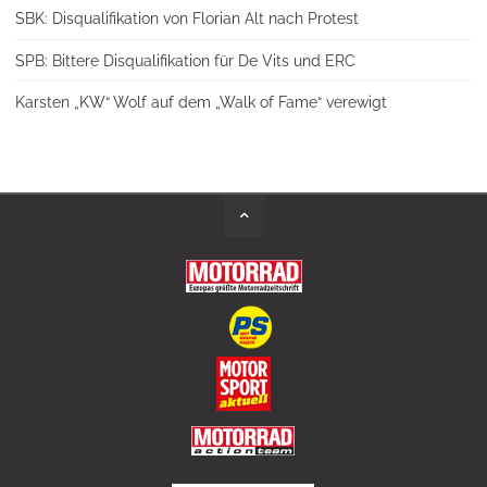
SBK: Disqualifikation von Florian Alt nach Protest
SPB: Bittere Disqualifikation für De Vits und ERC
Karsten „KW“ Wolf auf dem „Walk of Fame“ verewigt
Back
to
Top