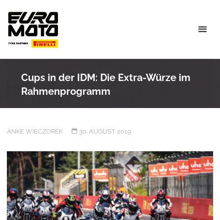
Skip
to
content
Cups in der IDM: Die Extra-Würze im
Rahmenprogramm
ANKE WIECZOREK
30. AUGUST 2019