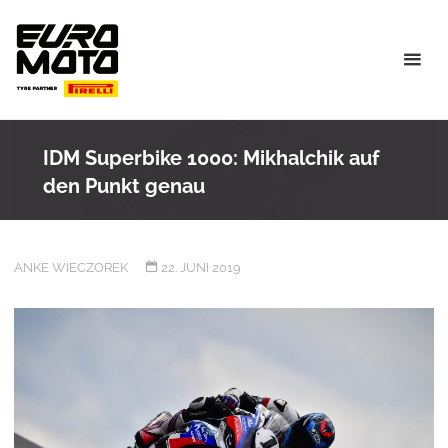
Skip
to
content
IDM Superbike 1000: Mikhalchik auf
den Punkt genau
ANKE WIECZOREK
22. JUNI 2019