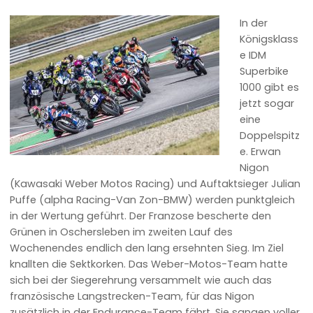
In der
Königsklass
e IDM
Superbike
1000 gibt es
jetzt sogar
eine
Doppelspitz
e. Erwan
Nigon
(Kawasaki Weber Motos Racing) und Auftaktsieger Julian
Puffe (alpha Racing-Van Zon-BMW) werden punktgleich
in der Wertung geführt. Der Franzose bescherte den
Grünen in Oschersleben im zweiten Lauf des
Wochenendes endlich den lang ersehnten Sieg. Im Ziel
knallten die Sektkorken. Das Weber-Motos-Team hatte
sich bei der Siegerehrung versammelt wie auch das
französische Langstrecken-Team, für das Nigon
zusätzlich in der Endurance-Team fährt. Sie sangen voller