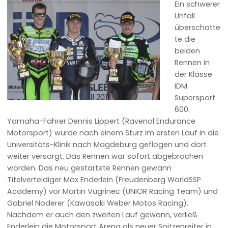
Ein schwerer
Unfall
überschatte
te die
beiden
Rennen in
der Klasse
IDM
Supersport
600.
Yamaha-Fahrer Dennis Lippert (Ravenol Endurance
Motorsport) wurde nach einem Sturz im ersten Lauf in die
Universitäts-Klinik nach Magdeburg geflogen und dort
weiter versorgt. Das Rennen war sofort abgebrochen
worden. Das neu gestartete Rennen gewann
Titelverteidiger Max Enderlein (Freudenberg WorldSSP
Academy) vor Martin Vugrinec (UNIOR Racing Team) und
Gabriel Noderer (Kawasaki Weber Motos Racing).
Nachdem er auch den zweiten Lauf gewann, verließ
Enderlein die Motorsport Arena als neuer Spitzenreiter in