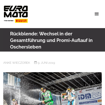
Skip
to
content
Rückblende: Wechsel in der
Gesamtführung und Promi-Auflauf in
Oschersleben
ANKE WIECZOREK
9. JUNI 2019