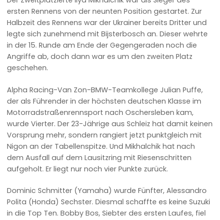
Der Zweitplatzierte Ilya Mikhalchik war als Sieger des
ersten Rennens von der neunten Position gestartet. Zur
Halbzeit des Rennens war der Ukrainer bereits Dritter und
legte sich zunehmend mit Bijsterbosch an. Dieser wehrte
in der 15. Runde am Ende der Gegengeraden noch die
Angriffe ab, doch dann war es um den zweiten Platz
geschehen.
Alpha Racing-Van Zon-BMW-Teamkollege Julian Puffe,
der als Führender in der höchsten deutschen Klasse im
Motorradstraßenrennsport nach Oschersleben kam,
wurde Vierter. Der 23-Jährige aus Schleiz hat damit keinen
Vorsprung mehr, sondern rangiert jetzt punktgleich mit
Nigon an der Tabellenspitze. Und Mikhalchik hat nach
dem Ausfall auf dem Lausitzring mit Riesenschritten
aufgeholt. Er liegt nur noch vier Punkte zurück.
Dominic Schmitter (Yamaha) wurde Fünfter, Alessandro
Polita (Honda) Sechster. Diesmal schaffte es keine Suzuki
in die Top Ten. Bobby Bos, Siebter des ersten Laufes, fiel