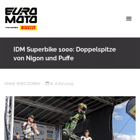
Skip
to
content
IDM Superbike 1000: Doppelspitze
von Nigon und Puffe
ANKE WIECZOREK
8. JUNI 2019