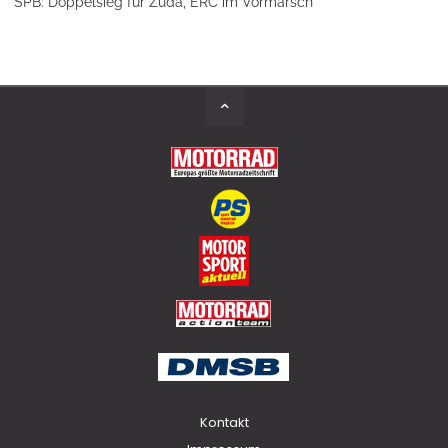
SPB: Doppelsieg für Zuda, ERC im Vormarsch
Back
to
Top
Kontakt