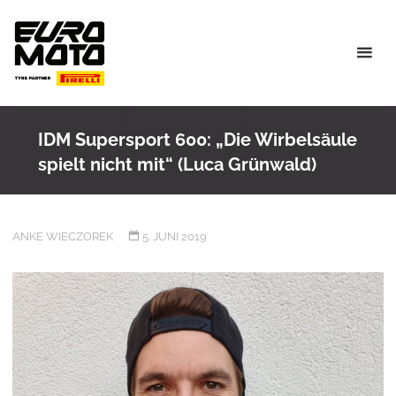
Skip
to
content
IDM Supersport 600: „Die Wirbelsäule
spielt nicht mit“ (Luca Grünwald)
ANKE WIECZOREK
5. JUNI 2019