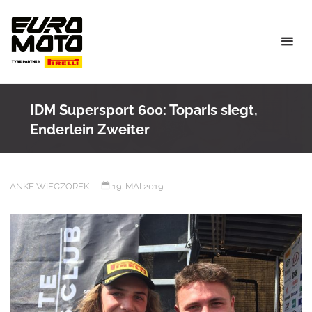
Skip
to
content
IDM Supersport 600: Toparis siegt,
Enderlein Zweiter
ANKE WIECZOREK
19. MAI 2019