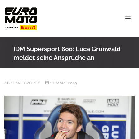
Skip
to
content
IDM Supersport 600: Luca Grünwald
meldet seine Ansprüche an
ANKE WIECZOREK
18. MÄRZ 2019