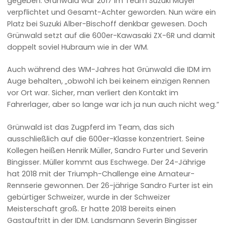
gegeben. Grünwald war 2017 im Team Suzuki Mayer
verpflichtet und Gesamt-Achter geworden. Nun wäre ein
Platz bei Suzuki Alber-Bischoff denkbar gewesen. Doch
Grünwald setzt auf die 600er-Kawasaki ZX-6R und damit
doppelt soviel Hubraum wie in der WM.
Auch während des WM-Jahres hat Grünwald die IDM im
Auge behalten, „obwohl ich bei keinem einzigen Rennen
vor Ort war. Sicher, man verliert den Kontakt im
Fahrerlager, aber so lange war ich ja nun auch nicht weg.“
Grünwald ist das Zugpferd im Team, das sich
ausschließlich auf die 600er-Klasse konzentriert. Seine
Kollegen heißen Henrik Müller, Sandro Furter und Severin
Bingisser. Müller kommt aus Eschwege. Der 24-Jährige
hat 2018 mit der Triumph-Challenge eine Amateur-
Rennserie gewonnen. Der 26-jährige Sandro Furter ist ein
gebürtiger Schweizer, wurde in der Schweizer
Meisterschaft groß. Er hatte 2018 bereits einen
Gastauftritt in der IDM. Landsmann Severin Bingisser