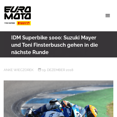
Skip
to
content
IDM Superbike 1000: Suzuki Mayer
und Toni Finsterbusch gehen in die
nächste Runde
ANKE WIECZOREK
19. DEZEMBER 2018