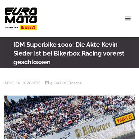
Skip
to
content
IDM Superbike 1000: Die Akte Kevin
Sieder ist bei Bikerbox Racing vorerst
geschlossen
ANKE WIECZOREK
4. OKTOBER 2018