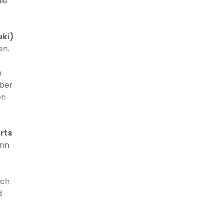
die
uki)
en.
m
aber
en
rts
enn
uch
d