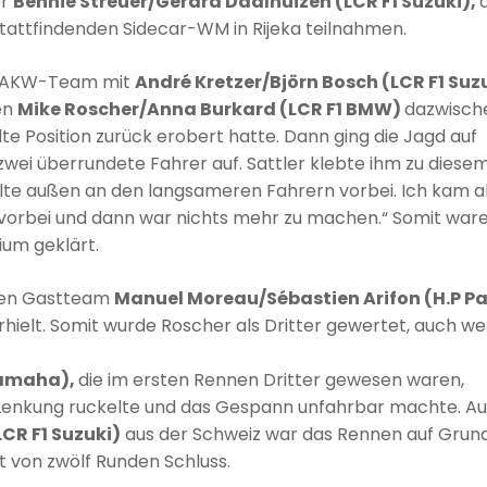
er
Bennie Streuer/Gerard Daalhuizen (LCR F1 Suzuki),
g stattfindenden Sidecar-WM in Rijeka teilnahmen.
as AKW-Team mit
André Kretzer/Björn Bosch (LCR F1 Suz
ten
Mike Roscher/Anna Burkard (LCR F1 BMW)
dazwisch
lte Position zurück erobert hatte. Dann ging die Jagd auf
zwei überrundete Fahrer auf. Sattler klebte ihm zu diese
ollte außen an den langsameren Fahrern vorbei. Ich kam 
en vorbei und dann war nichts mehr zu machen.“ Somit war
ium geklärt.
hen Gastteam
Manuel Moreau/Sébastien Arifon (H.P Pa
hielt. Somit wurde Roscher als Dritter gewertet, auch w
Yamaha),
die im ersten Rennen Dritter gewesen waren,
e Lenkung ruckelte und das Gespann unfahrbar machte. A
CR F1 Suzuki)
aus der Schweiz war das Rennen auf Grun
 von zwölf Runden Schluss.