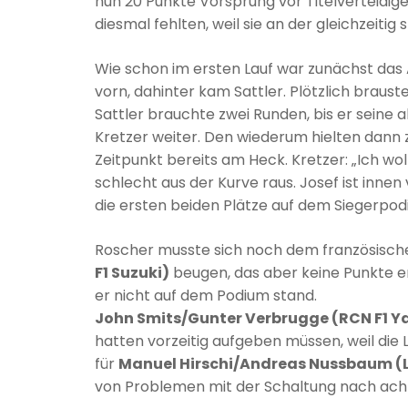
nun 20 Punkte Vorsprung vor Titelverteidig
diesmal fehlten, weil sie an der gleichzeiti
Wie schon im ersten Lauf war zunächst d
vorn, dahinter kam Sattler. Plötzlich braus
Sattler brauchte zwei Runden, bis er seine a
Kretzer weiter. Den wiederum hielten dann 
Zeitpunkt bereits am Heck. Kretzer: „Ich w
schlecht aus der Kurve raus. Josef ist inn
die ersten beiden Plätze auf dem Siegerpod
Roscher musste sich noch dem französisc
F1 Suzuki)
beugen, das aber keine Punkte er
er nicht auf dem Podium stand.
John Smits/Gunter Verbrugge (RCN F1 
hatten vorzeitig aufgeben müssen, weil di
für
Manuel Hirschi/Andreas Nussbaum (L
von Problemen mit der Schaltung nach acht