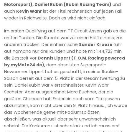
Motorsport), Daniel Rubin (Rubin Racing Team)
und
auch
Kevin Wahr
ist der Titel rechnerisch auf jeden Fall
wieder in Reichweite. Doch es wird nicht einfach.
Im ersten Qualifying auf dem TT Circuit Assen gab es die
ersten Tücken. Die Strecke war zur einen Hälfte nass, zur
anderen trocken. Der einheimische
Sander Kroeze
fuhr
auf Yamaha nur drei Runden und holte mit 1:44,723 min
die Bestzeit vor
Dennis Lippert (T.O.M. Racing powered
by myMoto24.de),
dem absoluten Supersport-
Newcomer. Lippert hat es geschafft, in seiner Rookie-
Saison derzeit auf dem 5. Platz in der Gesamtwertung zu
sein. Daniel Rubin war Viertschnellster, Kevin Wahr
Sechster. Aber ausgerechnet Marc Buchner, der die
größten Chancen hat, Enderlein noch vom Titelgewinn
abzuhalten, kam nicht über den 9. Platz hinaus. „Ich würde
das Wochenende gerne mit Podiumsplätzen
abschließen, was aktuell aber sehr unwahrscheinlich
scheint. Die Konkurrenz ist sehr stark und ich muss erst