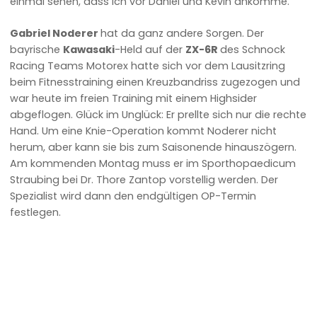
einmal sehen, dass ich vor Daniel und Kevin ankomme.“
Gabriel Noderer
hat da ganz andere Sorgen. Der
bayrische
Kawasaki
-Held auf der
ZX-6R
des Schnock
Racing Teams Motorex hatte sich vor dem Lausitzring
beim Fitnesstraining einen Kreuzbandriss zugezogen und
war heute im freien Training mit einem Highsider
abgeflogen. Glück im Unglück: Er prellte sich nur die rechte
Hand. Um eine Knie-Operation kommt Noderer nicht
herum, aber kann sie bis zum Saisonende hinauszögern.
Am kommenden Montag muss er im Sporthopaedicum
Straubing bei Dr. Thore Zantop vorstellig werden. Der
Spezialist wird dann den endgültigen OP-Termin
festlegen.