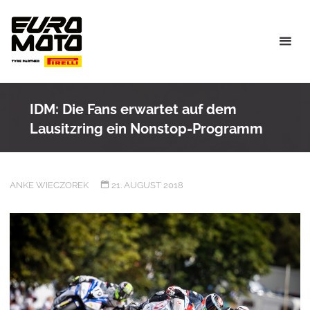
Skip
to
content
IDM: Die Fans erwartet auf dem
Lausitzring ein Nonstop-Programm
ANKE WIECZOREK
21. AUGUST 2018