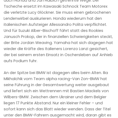
auch Honda und Jan Halbich getrennte Wege. Der
Tscheche ersetzt im Kawasaki Schnock Team Motorex
die verletzte Lucy Glöckner. Sie muss einen gebrochenen
Lendenwirbel auskurieren. Honda wiederum hat den
italienischen Aufsteiger Allessandro Polita verpflichtet.
Und für Suzuki Alber-Bischoff fährt statt des Rookies
Janusch Prokop, der in finanziellen Schwierigkeiten steckt,
der Brite Jordan Weaving. Yamaha hat sich dagegen hat
wieder die Kräfte des Italieners Lorenzo Lanzi gesichert,
der bei seinem ersten Einsatz in Oschersleben auf Anhieb
aufs Podium fuhr.
An der Spitze bei BMW ist dagegen alles beim Alten. Ilia
Mikhalchik vom Team alpha racing-Van Zon-BMW hat
seine Führung in der Gesamtwertung weiter ausgebaut
und liefert sich ein Wettrennen mit Bastien Mackels von
Wilbers-BMW. Zwischen dem Ukrainer und dem Belgier
liegen 17 Punkte Abstand. Nur ein kleiner Fehler – und
sofort kann sich das Blatt wieder wenden. Dass der Titel
unter den BMW-Fahrern ausgemacht wird, daran gibt es