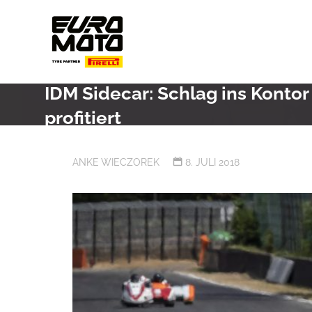
Skip
to
content
IDM Sidecar: Schlag ins Kontor 
profitiert
ANKE WIECZOREK
8. JULI 2018