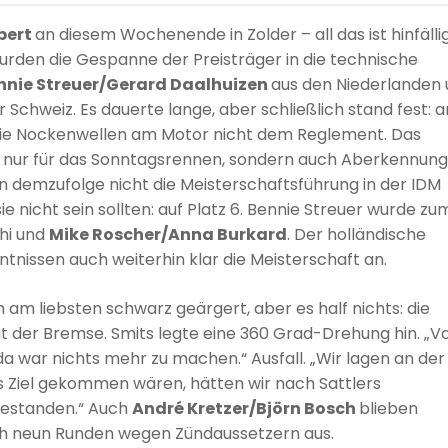
bert
an diesem Wochenende in Zolder – all das ist hinfällig
den die Gespanne der Preisträger in die technische
ennie Streuer/Gerard Daalhuizen
aus den Niederlanden
r Schweiz. Es dauerte lange, aber schließlich stand fest: 
e Nockenwellen am Motor nicht dem Reglement. Das
cht nur für das Sonntagsrennen, sondern auch Aberkennung
 demzufolge nicht die Meisterschaftsführung in der IDM
ie nicht sein sollten: auf Platz 6. Bennie Streuer wurde zu
hi und
Mike Roscher/Anna Burkard
. Der holländische
ntnissen auch weiterhin klar die Meisterschaft an.
h am liebsten schwarz geärgert, aber es half nichts: die
t der Bremse. Smits legte eine 360 Grad-Drehung hin. „V
a war nichts mehr zu machen.“ Ausfall. „Wir lagen an der
ins Ziel gekommen wären, hätten wir nach Sattlers
 gestanden.“ Auch
André Kretzer/Björn Bosch
blieben
ach neun Runden wegen Zündaussetzern aus.