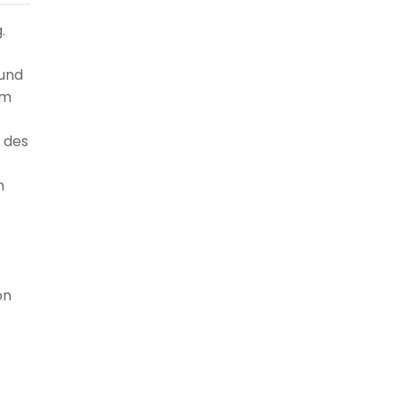
.
 und
am
 des
m
on