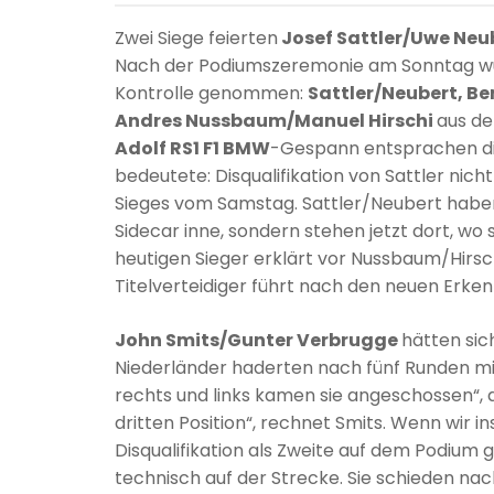
Zwei Siege feierten
Josef Sattler/Uwe Neu
Nach der Podiumszeremonie am Sonntag wur
Kontrolle genommen:
Sattler/Neubert, B
Andres Nussbaum/Manuel Hirschi
aus de
Adolf RS1 F1 BMW
-Gespann entsprachen di
bedeutete: Disqualifikation von Sattler ni
Sieges vom Samstag. Sattler/Neubert haben
Sidecar inne, sondern stehen jetzt dort, wo s
heutigen Sieger erklärt vor Nussbaum/Hirsc
Titelverteidiger führt nach den neuen Erken
John Smits/Gunter Verbrugge
hätten sic
Niederländer haderten nach fünf Runden mi
rechts und links kamen sie angeschossen“, d
dritten Position“, rechnet Smits. Wenn wir 
Disqualifikation als Zweite auf dem Podium
technisch auf der Strecke. Sie schieden n