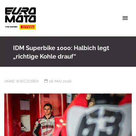
Skip
to
content
IDM Superbike 1000: Halbich legt
„richtige Kohle drauf“
ANKE WIECZOREK
18. MAI 2018