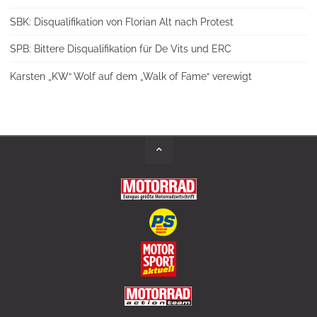
SBK: Disqualifikation von Florian Alt nach Protest
SPB: Bittere Disqualifikation für De Vits und ERC
Karsten „KW“ Wolf auf dem „Walk of Fame“ verewigt
Back
to
Top