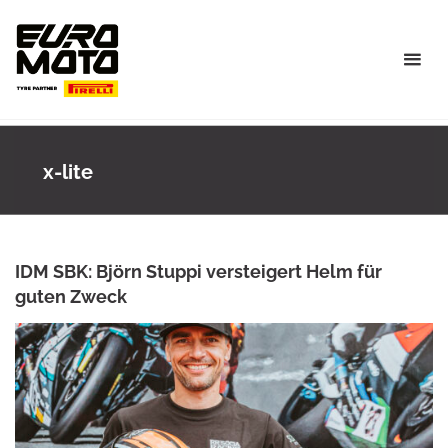
Skip
to
content
x-lite
IDM SBK: Björn Stuppi versteigert Helm für
guten Zweck
BJÖRN GRAMM