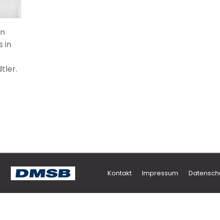
nn
 in
tler.
Kontakt
Impressum
Datensch