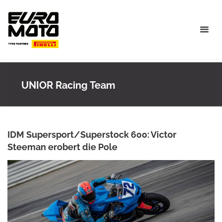
Skip
to
content
UNIOR Racing Team
IDM Supersport/Superstock 600: Victor
Steeman erobert die Pole
ANKE WIECZOREK