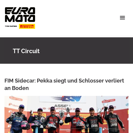
Skip
to
content
TT Circuit
FIM Sidecar: Pekka siegt und Schlosser verliert
an Boden
ANKE WIECZOREK