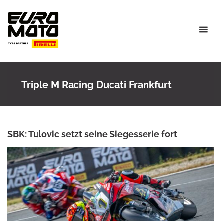
Skip
to
content
Triple M Racing Ducati Frankfurt
SBK: Tulovic setzt seine Siegesserie fort
ANKE WIECZOREK