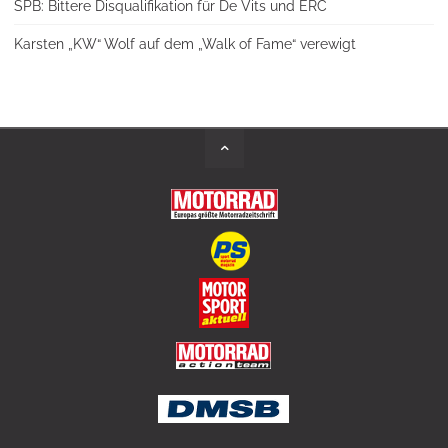
SPB: Bittere Disqualifikation für De Vits und ERC
Karsten „KW“ Wolf auf dem „Walk of Fame“ verewigt
Back
to
Top