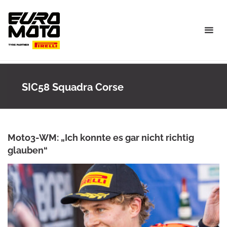
Skip
to
content
SIC58 Squadra Corse
Moto3-WM: „Ich konnte es gar nicht richtig
glauben“
ANKE WIECZOREK