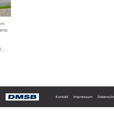
am
rena
 …
Kontakt
Impressum
Datensch