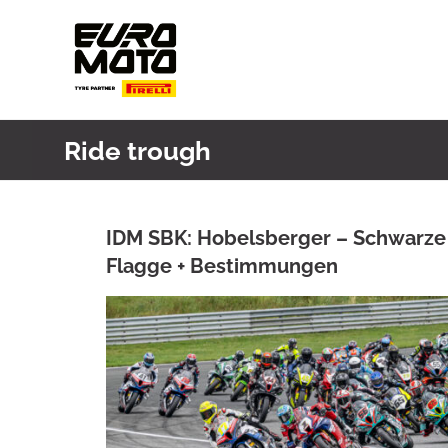
Skip
to
content
Ride trough
IDM SBK: Hobelsberger – Schwarze
Flagge + Bestimmungen
ANKE WIECZOREK