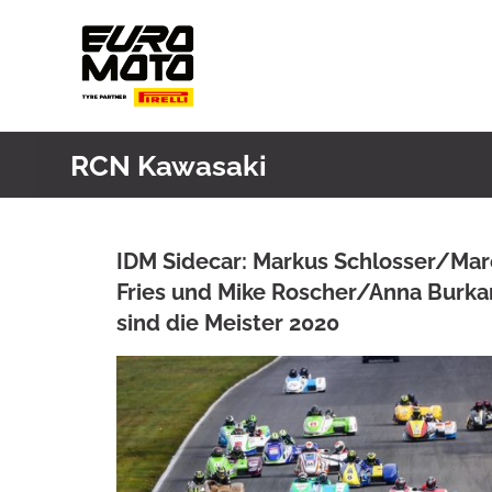
Skip
to
content
RCN Kawasaki
IDM Sidecar: Markus Schlosser/Mar
Fries und Mike Roscher/Anna Burka
sind die Meister 2020
ANKE WIECZOREK