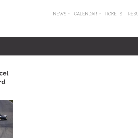
NEWS
CALENDAR
TICKETS
RES
cel
rd