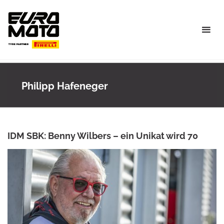
Skip
to
content
Philipp Hafeneger
IDM SBK: Benny Wilbers – ein Unikat wird 70
ANKE WIECZOREK