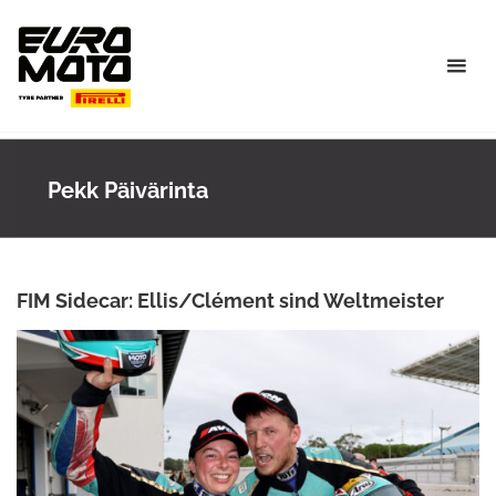
Skip
to
content
Pekk Päivärinta
FIM Sidecar: Ellis/Clément sind Weltmeister
ANKE WIECZOREK