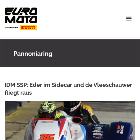
Skip
to
content
Pannoniaring
IDM SSP: Eder im Sidecar und de Vleeschauwer
fliegt raus
ANKE WIECZOREK