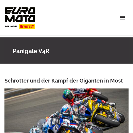
Skip
to
content
Panigale V4R
Schrötter und der Kampf der Giganten in Most
ANKE WIECZOREK