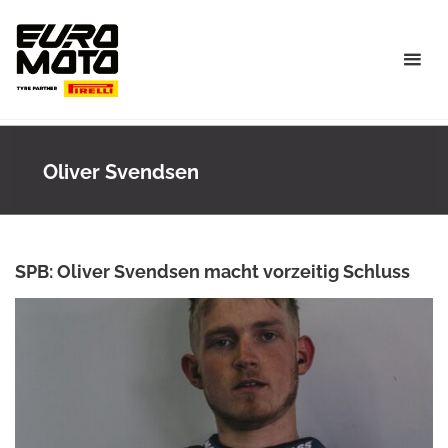
Skip
to
content
Oliver Svendsen
SPB: Oliver Svendsen macht vorzeitig Schluss
ROWENA HINZMANN