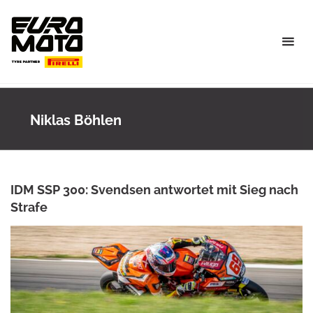
Skip
to
content
Niklas Böhlen
IDM SSP 300: Svendsen antwortet mit Sieg nach
Strafe
ROWENA HINZMANN