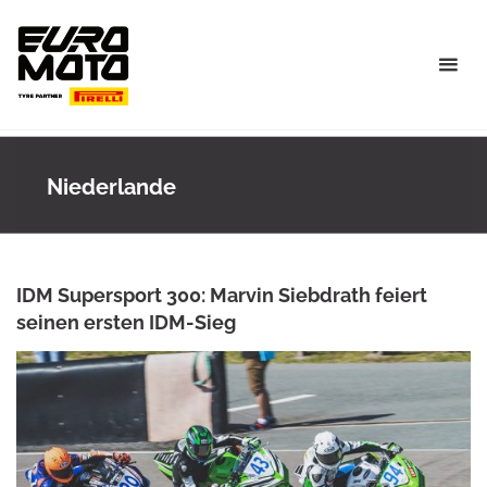
Skip
to
content
Niederlande
IDM Supersport 300: Marvin Siebdrath feiert
seinen ersten IDM-Sieg
MARCEL LEICHSENRING