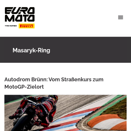
Skip
to
content
Masaryk-Ring
Autodrom Brünn: Vom Straßenkurs zum
MotoGP-Zielort
ANKE WIECZOREK