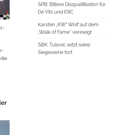
SPB: Bittere Disqualifikation für
De Vits und ERC
Karsten „KW“ Wolf auf dem
rt-
„Walk of Fame“ verewigt
SBK: Tulovic setzt seine
O-
Siegesserie fort
die
der