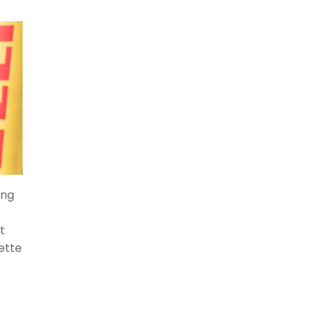
ing
t
ette