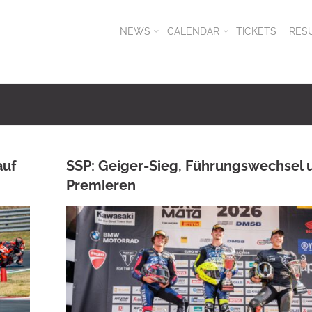
NEWS
CALENDAR
TICKETS
RES
auf
SSP: Geiger-Sieg, Führungswechsel 
Premieren
ANKE WIECZOREK