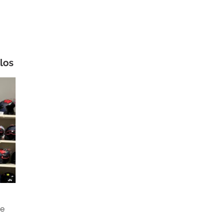
los
ne