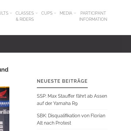
ULTS
CLASSES
CUPS
MEDIA
PARTICIPANT
& RIDERS
INFORMATION
und
NEUESTE BEITRÄGE
SSP: Max Stauffer fährt ab Assen
auf der Yamaha R9
SBK: Disqualifikation von Florian
Alt nach Protest