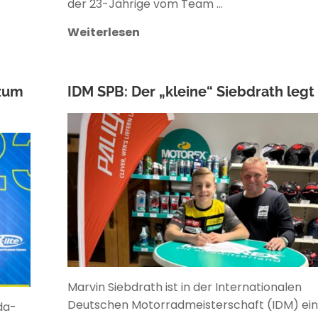
der 23-Jährige vom Team …
Weiterlesen
 zum
IDM SPB: Der „kleine“ Siebdrath legt 
ANKE WIECZOREK
Marvin Siebdrath ist in der Internationalen
Deutschen Motorradmeisterschaft (IDM) ei
da-