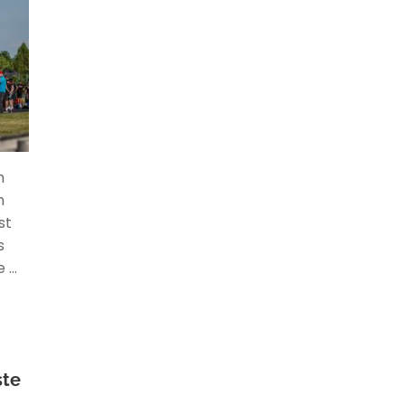
m
n
st
s
e …
ste