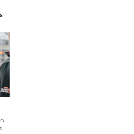
s
TO
t