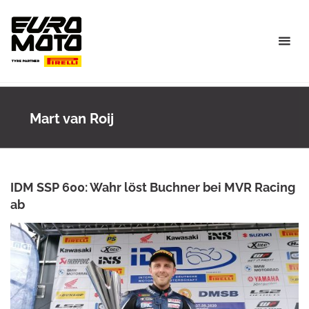
Skip
to
content
Mart van Roij
IDM SSP 600: Wahr löst Buchner bei MVR Racing
ab
ANKE WIECZOREK